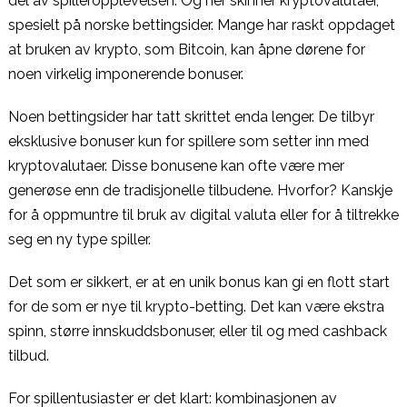
del av spilleropplevelsen. Og her skinner kryptovalutaer,
spesielt på norske bettingsider. Mange har raskt oppdaget
at bruken av krypto, som Bitcoin, kan åpne dørene for
noen virkelig imponerende bonuser.
Noen bettingsider har tatt skrittet enda lenger. De tilbyr
eksklusive bonuser kun for spillere som setter inn med
kryptovalutaer. Disse bonusene kan ofte være mer
generøse enn de tradisjonelle tilbudene. Hvorfor? Kanskje
for å oppmuntre til bruk av digital valuta eller for å tiltrekke
seg en ny type spiller.
Det som er sikkert, er at en unik bonus kan gi en flott start
for de som er nye til krypto-betting. Det kan være ekstra
spinn, større innskuddsbonuser, eller til og med cashback
tilbud.
For spillentusiaster er det klart: kombinasjonen av