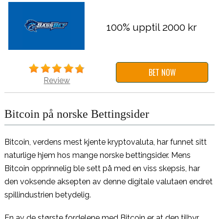
100% upptil 2000 kr
BET NOW
Review
Bitcoin på norske Bettingsider
Bitcoin, verdens mest kjente kryptovaluta, har funnet sitt
naturlige hjem hos mange norske bettingsider. Mens
Bitcoin opprinnelig ble sett på med en viss skepsis, har
den voksende aksepten av denne digitale valutaen endret
spillindustrien betydelig.
En av de største fordelene med Bitcoin er at den tilbyr